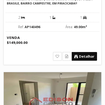
BRASILE, BAIRRO CAMPESTRE, EM PIRACICABA!!
2
1
1
Ref:
AP140496
Área:
49.00m²
VENDA
$149,000.00
Detalhar