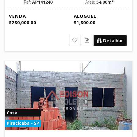
Ref:
AP141240
Área:
54.00m²
VENDA
ALUGUEL
$280,000.00
$1,800.00
Detalhar
Casa
Piracicaba - SP