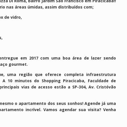
za Di Roma, bairro Jardim São Francisco em Piracicaba!!
frio nas áreas úmidas, assim distribuídos com;
x de vidro,
s,
i entregue em 2017 com uma boa área de lazer sendo
spaço gourmet.
ue, uma região que oferece completa infraestrutura
. A 10 minutos do Shopping Piracicaba, Faculdade de
principais vias de acesso estão a SP-304, Av. Cristóvão
mesmo o apartamento dos seus sonhos! Agende já uma
artamento incrível. Vamos agendar sua visita? Venha