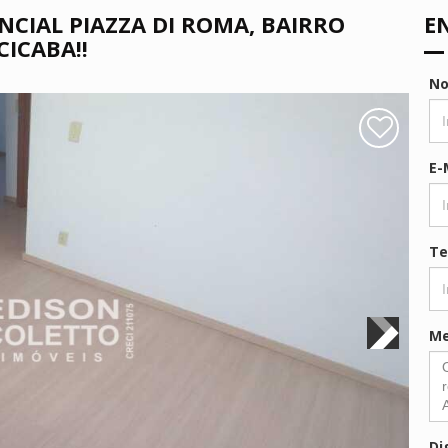
CIAL PIAZZA DI ROMA, BAIRRO
E
CICABA!!
N
E-
Te
M
Di