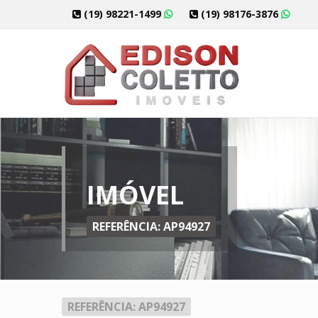
(19) 98221-1499
(19) 98176-3876
IMÓVEL
REFERÊNCIA: AP94927
REFERÊNCIA: AP94927