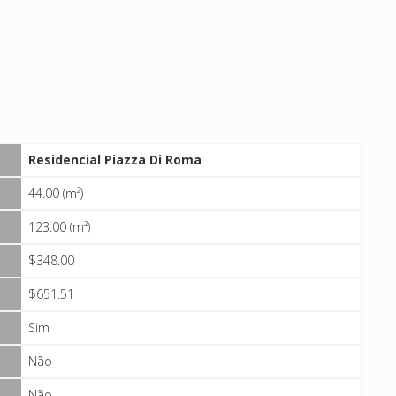
Residencial Piazza Di Roma
44.00 (m²)
123.00 (m²)
$348.00
$651.51
Sim
Não
Não