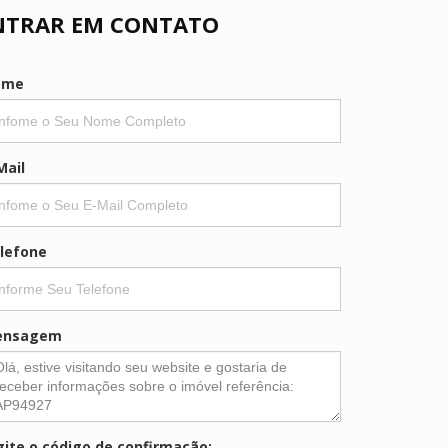
NTRAR EM CONTATO
ome
Mail
lefone
ensagem
gite o código de confirmação: