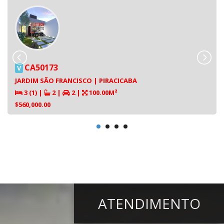
CA50173
V
JARDIM SÃO FRANCISCO | PIRACICABA
3 (1)
|
2
|
2
|
100.00M²
$560,000.00
ATENDIMENTO